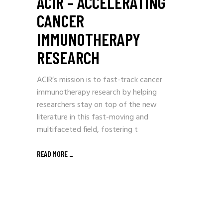
ACIR – ACCELERATING
CANCER
IMMUNOTHERAPY
RESEARCH
ACIR’s mission is to fast-track cancer
immunotherapy research by helping
researchers stay on top of the new
literature in this fast-moving and
multifaceted field, fostering t
READ MORE
_