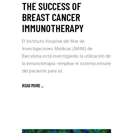
THE SUCCESS OF
BREAST CANCER
IMMUNOTHERAPY
El Instituto Hospital del Mar de
Investigaciones Médicas (IMIM) de
Barcelona está investigando la utilización de
la inmunoterapia -emplear el sistema inmune
del paciente para at
READ MORE
_